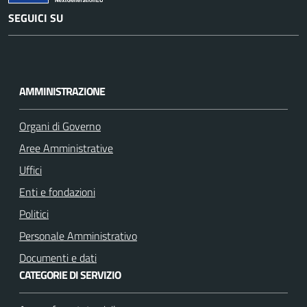
SEGUICI SU
Y
o
u
AMMINISTRAZIONE
t
u
Organi di Governo
b
Aree Amministrative
e
Uffici
Enti e fondazioni
Politici
Personale Amministrativo
Documenti e dati
CATEGORIE DI SERVIZIO